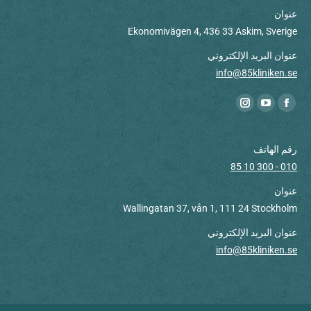
عنوان
Ekonomivägen 4, 436 33 Askim, Sverige
عنوان البريد الإلكتروني
info@85kliniken.se
Find us on:
Instagram
YouTube
Facebook
page
page
page
opens
opens
opens
رقم الهاتف
in
in
in
010 - 300 10 85
new
new
new
عنوان
window
window
window
Wallingatan 37, vån 1, 111 24 Stockholm
عنوان البريد الإلكتروني
info@85kliniken.se