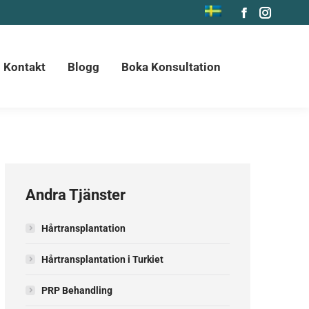
Facebook
Instagr
page
page
opens
opens
Kontakt
Blogg
Boka Konsultation
in
in
new
new
window
window
Andra Tjänster
Hårtransplantation
Hårtransplantation i Turkiet
PRP Behandling