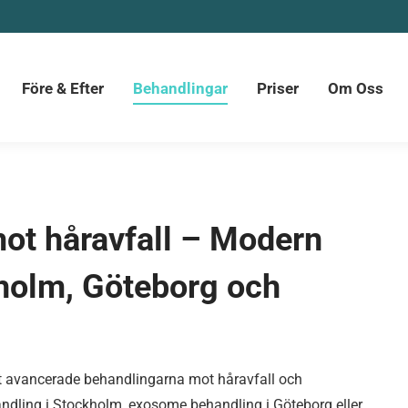
Före & Efter
Behandlingar
Priser
Om Oss
ot håravfall – Modern
kholm, Göteborg och
t avancerade behandlingarna mot håravfall och
dling i Stockholm, exosome behandling i Göteborg eller