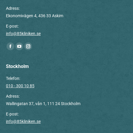
Adress:
Ekonomivägen 4, 436 33 Askim
E-post:
info@85kliniken.se
Du hittar oss på:
Facebook
YouTube
Instagram
page
page
page
opens
opens
opens
Stockholm
in
in
in
Telefon:
new
new
new
010 - 300 10 85
window
window
window
Adress:
Wallingatan 37, vån 1, 111 24 Stockholm
E-post:
info@85kliniken.se