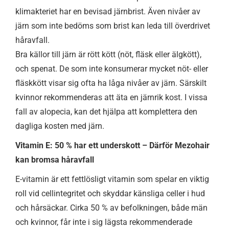
klimakteriet har en bevisad järnbrist. Även nivåer av
järn som inte bedöms som brist kan leda till överdrivet
håravfall.
Bra källor till järn är rött kött (nöt, fläsk eller älgkött),
och spenat. De som inte konsumerar mycket nöt- eller
fläskkött visar sig ofta ha låga nivåer av järn. Särskilt
kvinnor rekommenderas att äta en järnrik kost. I vissa
fall av alopecia, kan det hjälpa att komplettera den
dagliga kosten med järn.
Vitamin E: 50 % har ett underskott – Därför Mezohair
kan bromsa håravfall
E-vitamin är ett fettlösligt vitamin som spelar en viktig
roll vid cellintegritet och skyddar känsliga celler i hud
och hårsäckar. Cirka 50 % av befolkningen, både män
och kvinnor, får inte i sig lägsta rekommenderade