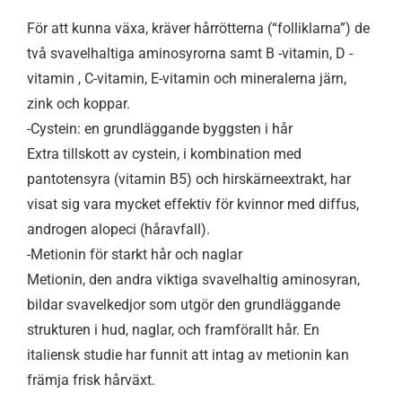
För att kunna växa, kräver hårrötterna (“folliklarna”) de
två svavelhaltiga aminosyrorna samt B -vitamin, D -
vitamin , C-vitamin, E-vitamin och mineralerna järn,
zink och koppar.
-Cystein: en grundläggande byggsten i hår
Extra tillskott av cystein, i kombination med
pantotensyra (vitamin B5) och hirskärneextrakt, har
visat sig vara mycket effektiv för kvinnor med diffus,
androgen alopeci (håravfall).
-Metionin för starkt hår och naglar
Metionin, den andra viktiga svavelhaltig aminosyran,
bildar svavelkedjor som utgör den grundläggande
strukturen i hud, naglar, och framförallt hår. En
italiensk studie har funnit att intag av metionin kan
främja frisk hårväxt.