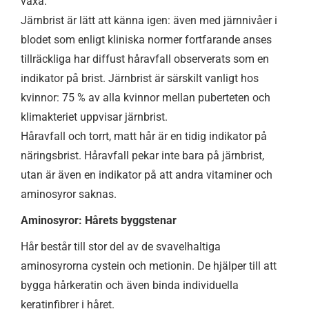
växa.
Järnbrist är lätt att känna igen: även med järnnivåer i
blodet som enligt kliniska normer fortfarande anses
tillräckliga har diffust håravfall observerats som en
indikator på brist. Järnbrist är särskilt vanligt hos
kvinnor: 75 % av alla kvinnor mellan puberteten och
klimakteriet uppvisar järnbrist.
Håravfall och torrt, matt hår är en tidig indikator på
näringsbrist. Håravfall pekar inte bara på järnbrist,
utan är även en indikator på att andra vitaminer och
aminosyror saknas.
Aminosyror: Hårets byggstenar
Hår består till stor del av de svavelhaltiga
aminosyrorna cystein och metionin. De hjälper till att
bygga hårkeratin och även binda individuella
keratinfibrer i håret.