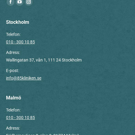
Du hittar oss på:
Facebook
YouTube
Instagram
page
page
page
opens
opens
opens
Stockholm
in
in
in
Telefon:
new
new
new
010 - 300 10 85
window
window
window
Adress:
Wallingatan 37, vån 1, 111 24 Stockholm
E-post:
info@85kliniken.se
Malmö
Telefon:
010 - 300 10 85
Adress: