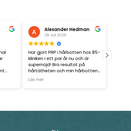
Alexander Hedman
28 Juli 2026
nal
Har gjort PRP i hårbotten hos 85-
Så bra !
ar
kliniken i ett par år nu och är
supernöjd! Bra resultat på
ant
hårtätheten och min hårbotten
, and
mår mycket bättre. Väldigt bra
Läs mer
ter
bemötande från personalen och
road
bra pris.
d say
ved,
e very