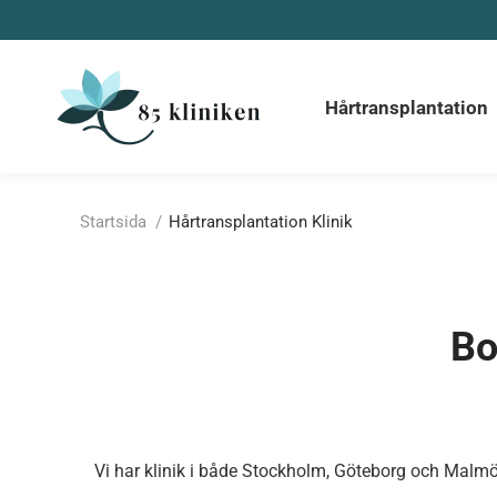
Hårtransplantation
Före & Ef
Hårtransplantation
Du är här:
Startsida
Hårtransplantation Klinik
Bo
Vi har klinik i både Stockholm, Göteborg och Malmö