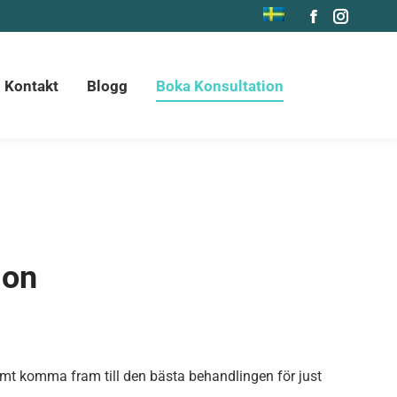
Blogg
Boka Konsultation
Facebook
Instagr
page
page
opens
opens
Kontakt
Blogg
Boka Konsultation
in
in
new
new
window
window
ion
amt komma fram till den bästa behandlingen för just