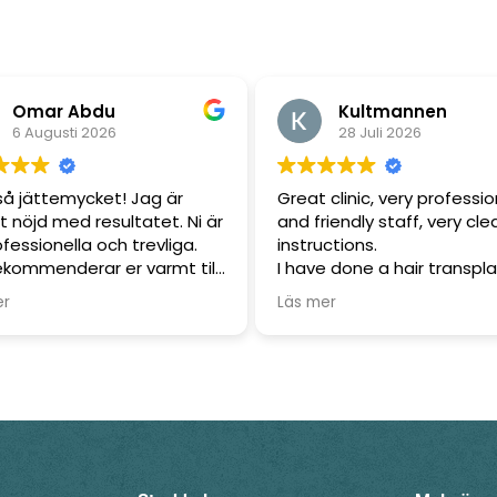
Omar Abdu
Kultmannen
6 Augusti 2026
28 Juli 2026
så jättemycket! Jag är
Great clinic, very professio
t nöjd med resultatet. Ni är
and friendly staff, very cle
fessionella och trevliga.
instructions.
ekommenderar er varmt till
I have done a hair transpl
som vill göra PRP-behandling
previously a long time ago
er
Läs mer
r eller hud. Stort tack för
this clinic was a much bet
antastiskt bemötande och
experience then going ab
nt resultat!🌸🌸
for it.
I can only recommend, an
thanks to everybody invol
especially the medical
professional that gave th