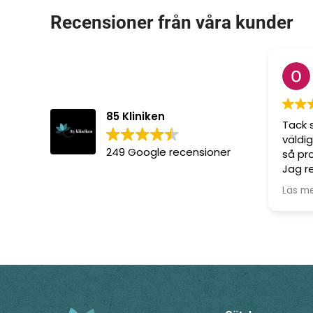
Recensioner från våra kunder
85 Kliniken
Tack 
väldig
249 Google recensioner
så pro
Jag r
alla 
Läs m
för hå
ett f
ett fi