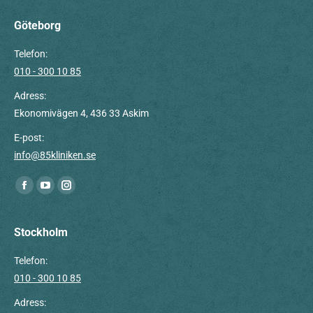
Göteborg
Telefon:
010 - 300 10 85
Adress:
Ekonomivägen 4, 436 33 Askim
E-post:
info@85kliniken.se
Du hittar oss på:
Facebook
YouTube
Instagram
page
page
page
opens
opens
opens
Stockholm
in
in
in
Telefon:
new
new
new
010 - 300 10 85
window
window
window
Adress: