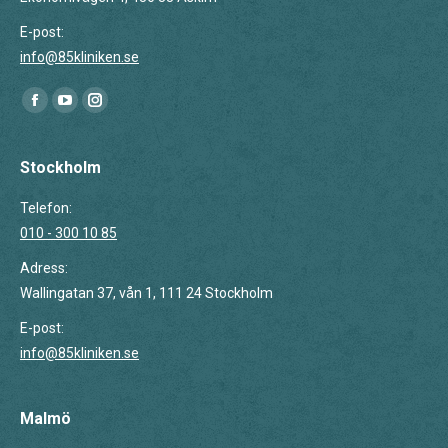
E-post:
info@85kliniken.se
Du hittar oss på:
Facebook
YouTube
Instagram
page
page
page
opens
opens
opens
Stockholm
in
in
in
Telefon:
new
new
new
010 - 300 10 85
window
window
window
Adress:
Wallingatan 37, vån 1, 111 24 Stockholm
E-post:
info@85kliniken.se
Malmö