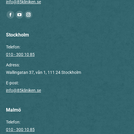
info@85kliniken.se
Du hittar oss på:
Facebook
YouTube
Instagram
page
page
page
opens
opens
opens
Stockholm
in
in
in
Telefon:
new
new
new
010 - 300 10 85
window
window
window
Adress:
Wallingatan 37, vån 1, 111 24 Stockholm
E-post:
info@85kliniken.se
Malmö
Telefon:
010 - 300 10 85