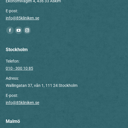
Ekonomivägen 4, 436 33 Askim
E-post:
info@85kliniken.se
Du hittar oss på:
Facebook
YouTube
Instagram
page
page
page
opens
opens
opens
Stockholm
in
in
in
Telefon:
new
new
new
010 - 300 10 85
window
window
window
Adress:
Wallingatan 37, vån 1, 111 24 Stockholm
E-post:
info@85kliniken.se
Malmö