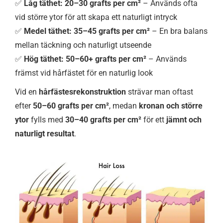
✅
Låg täthet:
20–30 grafts per cm²
– Används ofta
vid större ytor för att skapa ett naturligt intryck
✅
Medel täthet:
35–45 grafts per cm²
– En bra balans
mellan täckning och naturligt utseende
✅
Hög täthet:
50–60+ grafts per cm²
– Används
främst vid hårfästet för en naturlig look
Vid en
hårfästesrekonstruktion
strävar man oftast
efter
50–60 grafts per cm²
, medan
kronan och större
ytor
fylls med
30–40 grafts per cm²
för ett
jämnt och
naturligt resultat
.