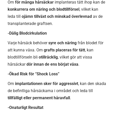
Om
för många hårsäckar
implanteras tätt ihop kan de
konkurrera om näring och blodtillförsel
, vilket kan
leda till
ojämn tillväxt och minskad överlevnad
av de
transplanterade graftsen.
-Dålig Blodcirkulation
Varje hårsäck behöver
syre och näring
från blodet för
att kunna växa. Om
grafts placeras för tätt
, kan
blodtillförseln bli
otillräcklig
, vilket gör att vissa
hårsäckar
dör innan de ens börjat växa
.
-Ökad Risk för “Shock Loss”
Om
implantationen sker för aggressivt
, kan den skada
de befintliga hårsäckarna i området och leda till
tillfälligt eller permanent håravfall
.
-Onaturligt Resultat