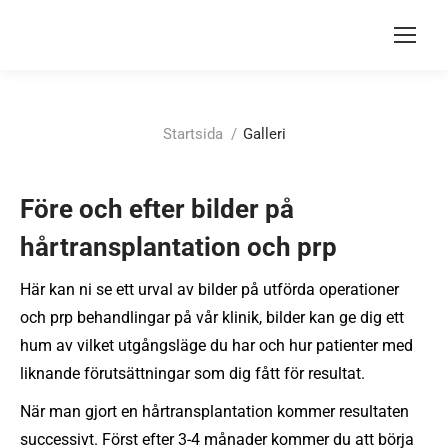
Du är här:
Startsida
Galleri
Före och efter bilder på
hårtransplantation och prp
Här kan ni se ett urval av bilder på utförda operationer
och prp behandlingar på vår klinik, bilder kan ge dig ett
hum av vilket utgångsläge du har och hur patienter med
liknande förutsättningar som dig fått för resultat.
När man gjort en hårtransplantation kommer resultaten
successivt. Först efter 3-4 månader kommer du att börja