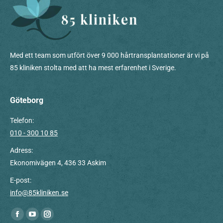
Med ett team som utfört över 9 000 hårtransplantationer är vi på
85 kliniken stolta med att ha mest erfarenhet i Sverige.
Göteborg
Telefon:
010 - 300 10 85
Adress:
Ekonomivägen 4, 436 33 Askim
E-post:
info@85kliniken.se
Du hittar oss på:
Facebook
YouTube
Instagram