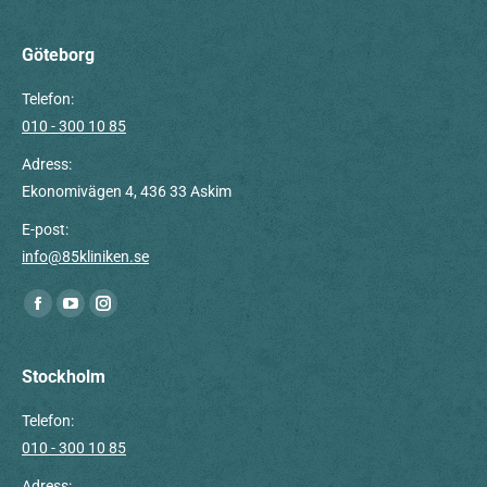
Göteborg
Telefon:
010 - 300 10 85
Adress:
Ekonomivägen 4, 436 33 Askim
E-post:
info@85kliniken.se
Du hittar oss på:
Facebook
YouTube
Instagram
page
page
page
opens
opens
opens
Stockholm
in
in
in
Telefon:
new
new
new
010 - 300 10 85
window
window
window
Adress: