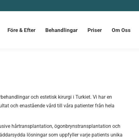
ter
Behandlingar
Priser
Om Oss
Kontakt
Före & Efter
Behandlingar
Priser
Om Oss
behandlingar och estetisk kirurgi i Turkiet. Vi har en
ultat och enastående vård till våra patienter från hela
usive hårtransplantation, ögonbrynstransplantation och
skräddarsydda lösningar som uppfyller varje patients unika