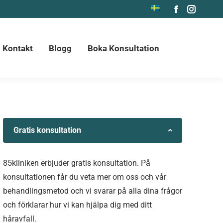
Blogg
Boka Konsultation
Facebook
Instagr
page
page
opens
opens
Kontakt
Blogg
Boka Konsultation
in
in
new
new
window
window
Gratis konsultation
85kliniken erbjuder gratis konsultation. På
konsultationen får du veta mer om oss och vår
behandlingsmetod och vi svarar på alla dina frågor
och förklarar hur vi kan hjälpa dig med ditt
håravfall.