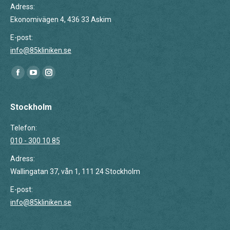
Adress:
Ekonomivägen 4, 436 33 Askim
E-post:
info@85kliniken.se
Du hittar oss på:
Facebook
YouTube
Instagram
page
page
page
opens
opens
opens
Stockholm
in
in
in
Telefon:
new
new
new
010 - 300 10 85
window
window
window
Adress:
Wallingatan 37, vån 1, 111 24 Stockholm
E-post:
info@85kliniken.se