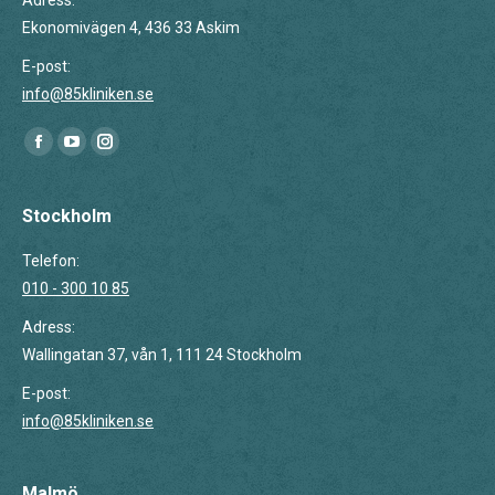
Adress:
Ekonomivägen 4, 436 33 Askim
E-post:
info@85kliniken.se
Du hittar oss på:
Facebook
YouTube
Instagram
page
page
page
opens
opens
opens
Stockholm
in
in
in
Telefon:
new
new
new
010 - 300 10 85
window
window
window
Adress:
Wallingatan 37, vån 1, 111 24 Stockholm
E-post:
info@85kliniken.se
Malmö