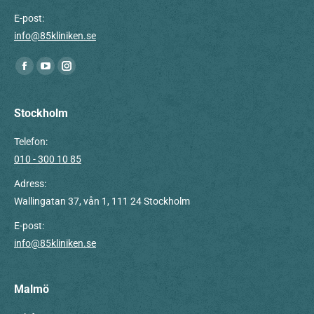
E-post:
info@85kliniken.se
Du hittar oss på:
Facebook
YouTube
Instagram
page
page
page
opens
opens
opens
Stockholm
in
in
in
Telefon:
new
new
new
010 - 300 10 85
window
window
window
Adress:
Wallingatan 37, vån 1, 111 24 Stockholm
E-post:
info@85kliniken.se
Malmö