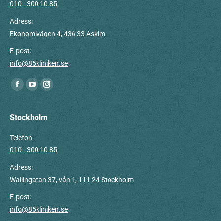
010 - 300 10 85
Adress:
Ekonomivägen 4, 436 33 Askim
E-post:
info@85kliniken.se
Du hittar oss på:
Facebook
YouTube
Instagram
page
page
page
opens
opens
opens
Stockholm
in
in
in
Telefon:
new
new
new
010 - 300 10 85
window
window
window
Adress:
Wallingatan 37, vån 1, 111 24 Stockholm
E-post:
info@85kliniken.se